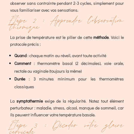
observer sans contrainte pendant 2-3 cycles, simplement pour
vous familiariser avec vos sensations.
Étape 2 : Apprendre l’observation
thermique
La prise de température est le pilier de cette
méthode
. Voici le
protocole précis :
Quand
: chaque matin au réveil, avant toute activité
Comment
: thermomètre basal (2 décimales), voie orale,
rectale ou vaginale (toujours la même)
Durée
: 3 minutes minimum pour les thermomètres
classiques
La
symptothermie
exige de la régularité. Notez tout élément
perturbateur : maladie, stress, alcool, manque de sommeil, car
ils peuvent influencer votre température basale.
Étape 3 : Décoder votre glaire
cervicale