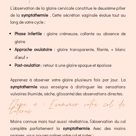
L’observation de la glaire cervicale constitue le deuxième pilier
de la
symptothermie
. Cette sécrétion vaginale évolue tout au
long de votre cycle :
Phase infertile
: glaire crémeuse, collante ou absence de
glaire
Approche ovulatoire
: glaire transparente, filante, « blanc
d’œuf »
Post-ovulation
: retour à une glaire opaque et épaisse
Apprenez à observer votre glaire plusieurs fois par jour. La
symptothermie
vous enseigne à distinguer les sensations
vulvaires (humide, sèche, glissante) des observations directes.
Étape 4 : Examiner votre col de
l’utérus
Moins connue mais tout aussi révélatrice, l’observation du col
complète parfaitement la
symptothermie
. Avec des mains
propres, vous pouvez palper votre col et noter :