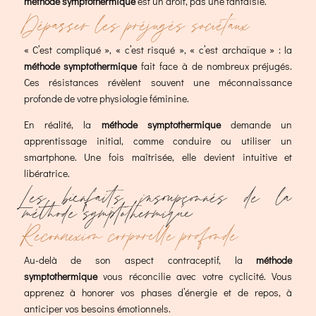
méthode symptothermique
est un droit, pas une fantaisie.
Dépasser les préjugés sociétaux
« C’est compliqué », « c’est risqué », « c’est archaïque » : la
méthode symptothermique
fait face à de nombreux préjugés.
Ces résistances révèlent souvent une méconnaissance
profonde de votre physiologie féminine.
En réalité, la
méthode symptothermique
demande un
apprentissage initial, comme conduire ou utiliser un
smartphone. Une fois maîtrisée, elle devient intuitive et
libératrice.
Les bienfaits insoupçonnés de la
méthode symptothermique
Reconnexion corporelle profonde
Au-delà de son aspect contraceptif, la
méthode
symptothermique
vous réconcilie avec votre cyclicité. Vous
apprenez à honorer vos phases d’énergie et de repos, à
anticiper vos besoins émotionnels.