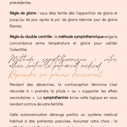
précédentes.
Règle de glaire
: vous êtes fertile dès l’apparition de glaire et
jusqu’au 4e jour après le pic de glaire (dernier jour de glaire
filante).
Règle du double contrôle
: la
méthode symptothermique
exige la
concordance entre température et glaire pour valider
l’infertilité.
Méthode symptothermique : votre
alliée contre le patriarcat médical
Reprendre son pouvoir décisionnel
Pendant des décennies, la contraception féminine s’est
résumée à « prendre la pilule » ou « supporter les effets
secondaires ». La
symptothermie
brise cette logique en vous
rendant actrice de votre fertilité.
Cette autonomisation dérange parfois un système médical
habitué à des patientes passives. Assumez votre choix : la