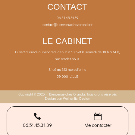
CONTACT
06.51.45.31.39
contact@bienvenuechezoranda.fr
LE CABINET
Ouvert du lundi au vendredi de 9 h à 18 h et le samedi de 10 h à 14 h,
sur rendez-vous.
Situé au 313 rue solferino
59 000 LILLE
Copyright © 2025 – Bienvenue chez Oranda. Tous droits réservés
Design par
Wothentic Design


06.51.45.31.39
Me contacter