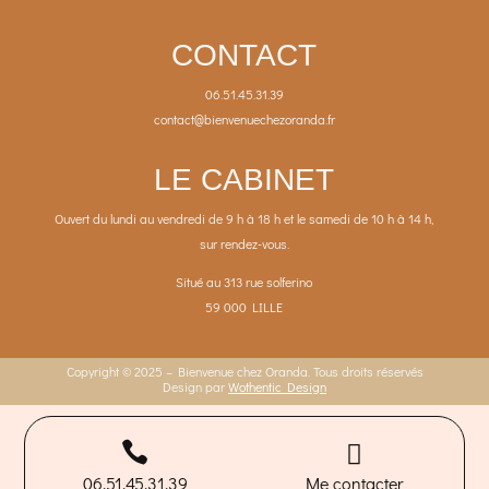
CONTACT
06.51.45.31.39
contact@bienvenuechezoranda.fr
LE CABINET
Ouvert du lundi au vendredi de 9 h à 18 h et le samedi de 10 h à 14 h,
sur rendez-vous.
Situé au 313 rue solferino
59 000 LILLE
Copyright © 2025 – Bienvenue chez Oranda. Tous droits réservés
Design par
Wothentic Design


06.51.45.31.39
Me contacter